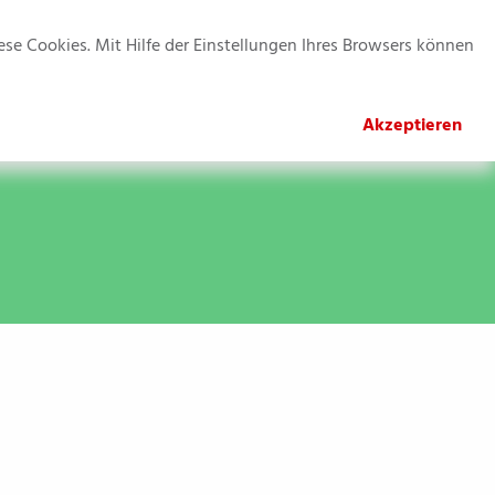
Kontakt
Jobs
Impressum
Datenschutz
se Cookies. Mit Hilfe der Einstellungen Ihres Browsers können
Anmeldung
News & Termine
Akzeptieren