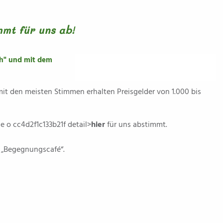
mt für uns ab!
ch" und mit dem
mit den meisten Stimmen erhalten Preisgelder von 1.000 bis
de o cc4d2f1c133b21f detail>
hier
für uns abstimmt.
 „Begegnungscafé“.