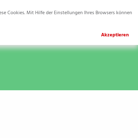
Kontakt
Jobs
Impressum
Datenschutz
se Cookies. Mit Hilfe der Einstellungen Ihres Browsers können
Anmeldung
News & Termine
Akzeptieren