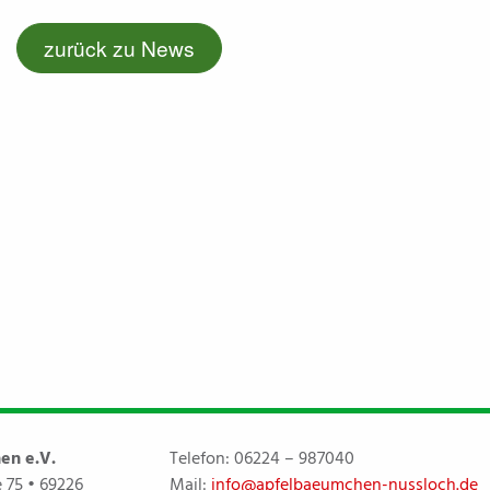
zurück zu News
en e.V.
Telefon:
06224 – 987040
 75 • 69226
Mail:
info@apfelbaeumchen-nussloch.de