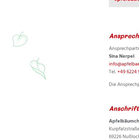
Ansprech
Ansprechpart
Sina Nerpel
info@apfelba
Tel.
+49 6224 
Die Ansprechp
Anschrift
Apfelbäumch
Kurpfalzstraß
69226 Nußloc