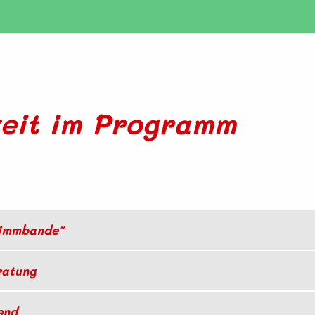
eit im Programm
timmbande“
ratung
end