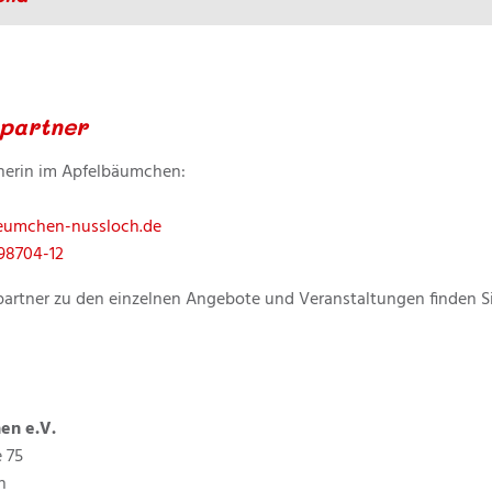
partner
nerin im Apfelbäumchen:
eumchen-nussloch.de
98704-12
artner zu den einzelnen Angebote und Veranstaltungen finden Si
en e.V.
e 75
h