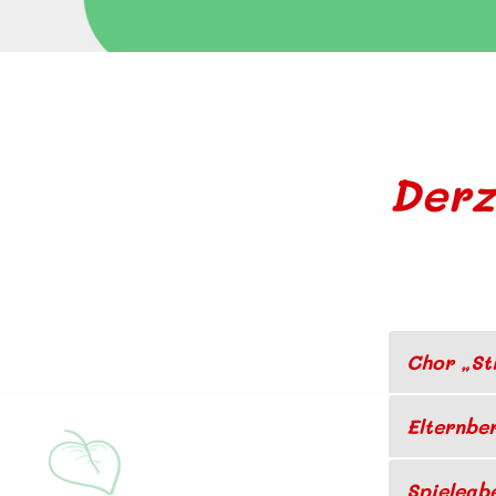
Derz
Chor „S
Elternbe
Spieleab