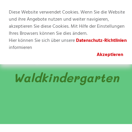
Diese Website verwendet Cookies. Wenn Sie die Website
und ihre Angebote nutzen und weiter navigieren,
akzeptieren Sie diese Cookies. Mit Hilfe der Einstellungen
MENU
Ihres Browsers können Sie dies ändern.
Hier können Sie sich über unsere
Datenschutz-Richtlinien
Sie befinden sich
informieren
hier:
Kinderbetreuung
»
Waldkindergarten
»
Allgemeine
Akzeptieren
Informationen unseres Waldkindergartens
Waldkindergarten